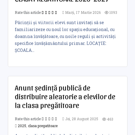
Rate this article
Marți, 17 Martie 2026
1093
Părinții și viitorii elevi sunt invitați să se
familiarizeze cu noul lor spațiu educațional, cu
doamna învățătoare, cu noile reguli și activități
specifice învățământului primar. LOCAȚIE:
ȘCOALA...
Anunt şedinţă publică de
distribuire aleatorie a elevilor de
la clasa pregătitoare
Rate this article
Joi, 28 August 2025
463
2025
,
clasa pregatitoare