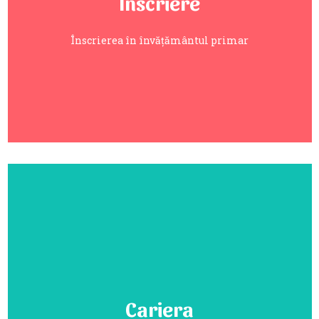
Inscriere
Înscrierea în învățământul primar
Mai mult...
Înscrierea în învățământul primar
Cariera
Cariera
Lista posturilor scoase la concurs.