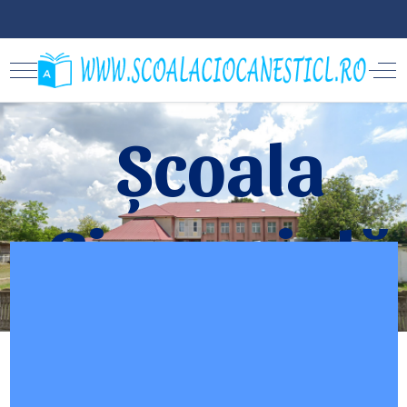
Școala
Gimnazială
Nr.1
Scoala