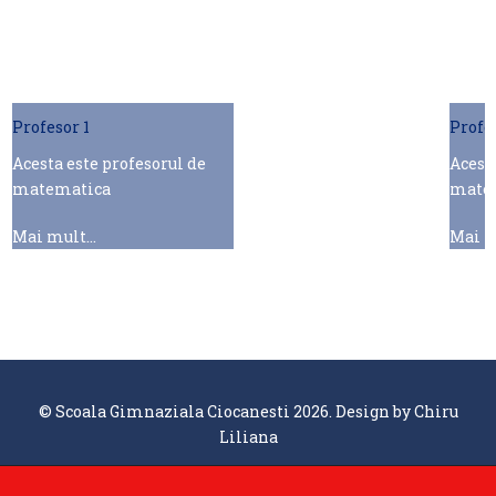
Profesor 1
Profe
Acesta este profesorul de
Acesta
matematica
mate
Mai mult...
Mai mu
© Scoala Gimnaziala Ciocanesti 2026. Design by
Chiru
Liliana