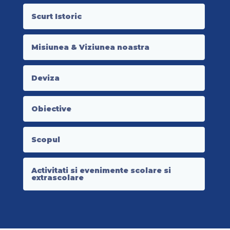
Scurt Istoric
Misiunea & Viziunea noastra
Deviza
Obiective
Scopul
Activitati si evenimente scolare si
extrascolare